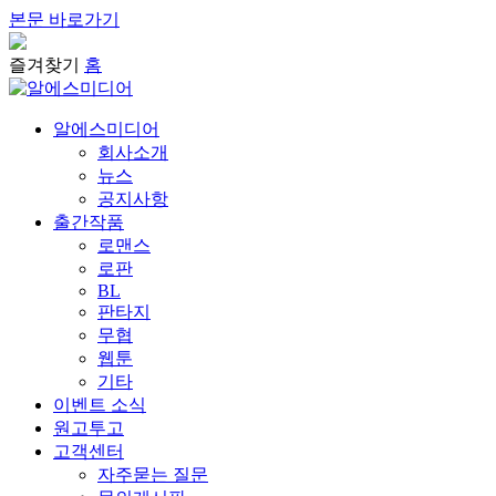
본문 바로가기
즐겨찾기
홈
알에스미디어
회사소개
뉴스
공지사항
출간작품
로맨스
로판
BL
판타지
무협
웹툰
기타
이벤트 소식
원고투고
고객센터
자주묻는 질문