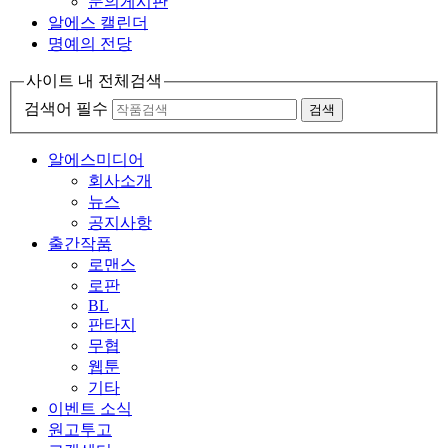
문의게시판
알에스 캘린더
명예의 전당
사이트 내 전체검색
검색어 필수
검색
알에스미디어
회사소개
뉴스
공지사항
출간작품
로맨스
로판
BL
판타지
무협
웹툰
기타
이벤트 소식
원고투고