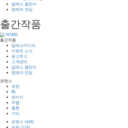
알에스 캘린더
명예의 전당
출간작품
HOME
출간작품
알에스미디어
이벤트 소식
원고투고
고객센터
알에스 캘린더
명예의 전당
로맨스
로판
BL
판타지
무협
웹툰
기타
로맨스 (435)
로판 (116)