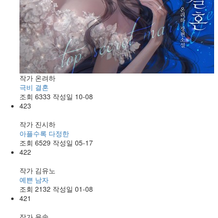
작가
온려하
극비 결혼
조회
6333
작성일
10-08
423
작가
진시하
아플수록 다정한
조회
6529
작성일
05-17
422
작가
김유노
예쁜 남자
조회
2132
작성일
01-08
421
작가
윤솔