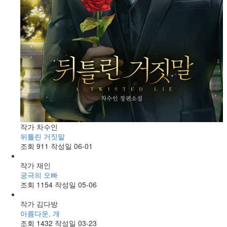
작가
차수인
뒤틀린 거짓말
조회
911
작성일
06-01
작가
재인
궁극의 오빠
조회
1154
작성일
05-06
작가
김다방
아름다운, 개
조회
1432
작성일
03-23