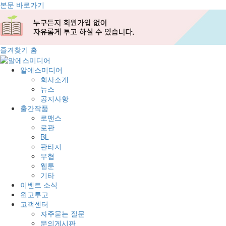
본문 바로가기
즐겨찾기
홈
알에스미디어
회사소개
뉴스
공지사항
출간작품
로맨스
로판
BL
판타지
무협
웹툰
기타
이벤트 소식
원고투고
고객센터
자주묻는 질문
문의게시판