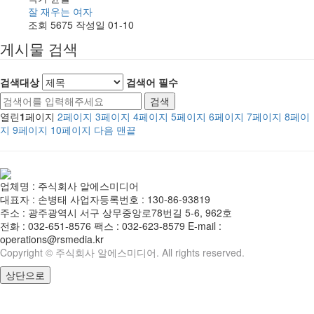
잘 재우는 여자
조회
5675
작성일
01-10
게시물 검색
검색대상
검색어
필수
열린
1
페이지
2
페이지
3
페이지
4
페이지
5
페이지
6
페이지
7
페이지
8
페이
지
9
페이지
10
페이지
다음
맨끝
업체명 : 주식회사 알에스미디어
대표자 : 손병태 사업자등록번호 : 130-86-93819
주소 : 광주광역시 서구 상무중앙로78번길 5-6, 962호
전화 : 032-651-8576 팩스 : 032-623-8579 E-mail :
operations@rsmedia.kr
Copyright © 주식회사 알에스미디어. All rights reserved.
상단으로