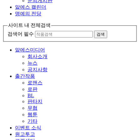
문의게시판
알에스 캘린더
명예의 전당
사이트 내 전체검색
검색어 필수
검색
알에스미디어
회사소개
뉴스
공지사항
출간작품
로맨스
로판
BL
판타지
무협
웹툰
기타
이벤트 소식
원고투고