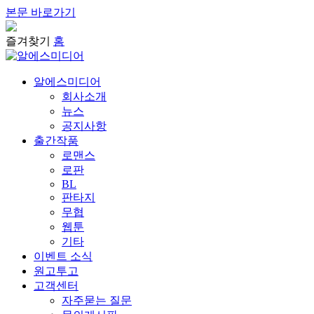
본문 바로가기
즐겨찾기
홈
알에스미디어
회사소개
뉴스
공지사항
출간작품
로맨스
로판
BL
판타지
무협
웹툰
기타
이벤트 소식
원고투고
고객센터
자주묻는 질문