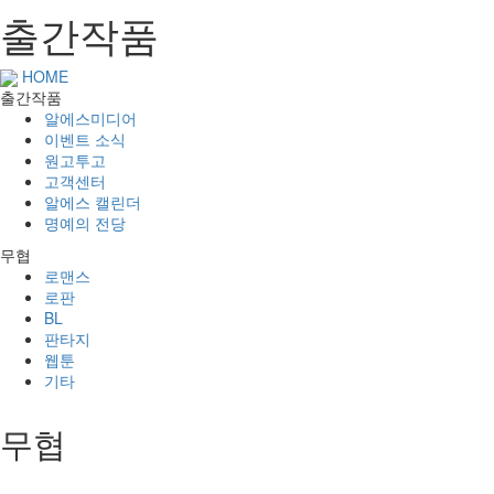
출간작품
HOME
출간작품
알에스미디어
이벤트 소식
원고투고
고객센터
알에스 캘린더
명예의 전당
무협
로맨스
로판
BL
판타지
웹툰
기타
무협