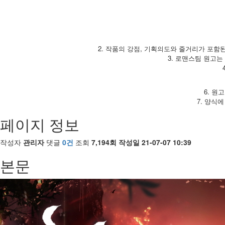
2. 작품의 강점, 기획의도와 줄거리가 포함된
3. 로맨스팀 원고는 r
6. 원
7. 양식
페이지 정보
작성자
관리자
댓글
0건
조회
7,194회
작성일
21-07-07 10:39
본문