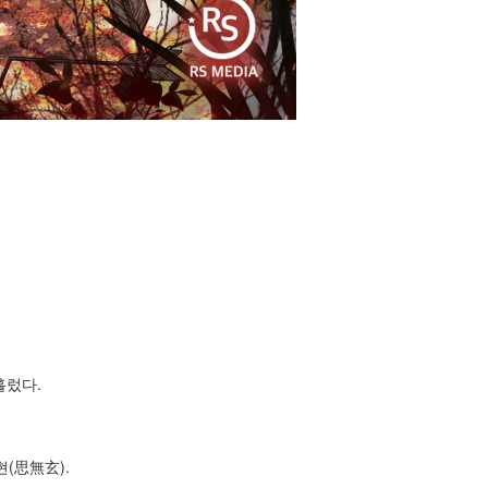
흘렀다.
(思無玄).