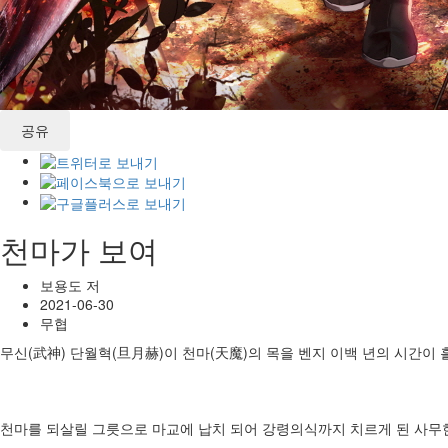
공유
천마가 보여
보용도 저
2021-06-30
무협
무신(武神) 단월혁(旦月赫)이 천마(天魔)의 목을 벤지 이백 년의 시간이 
천마를 되살릴 그릇으로 마교에 납치 되어 강령의식까지 치르게 된 사무현