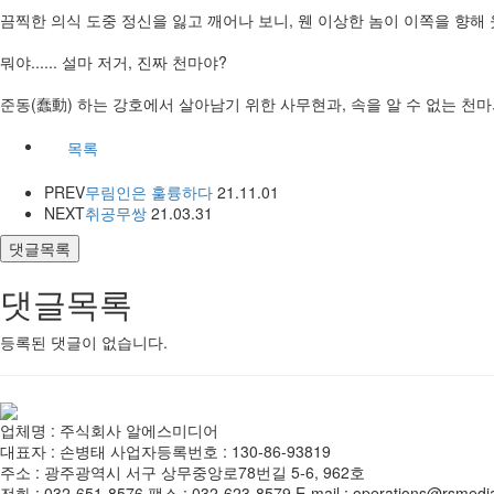
끔찍한 의식 도중 정신을 잃고 깨어나 보니, 웬 이상한 놈이 이쪽을 향해
뭐야...... 설마 저거, 진짜 천마야?
준동(蠢動) 하는 강호에서 살아남기 위한 사무현과, 속을 알 수 없는 천
목록
PREV
무림인은 훌륭하다
21.11.01
NEXT
취공무쌍
21.03.31
댓글목록
댓글목록
등록된 댓글이 없습니다.
업체명 : 주식회사 알에스미디어
대표자 : 손병태 사업자등록번호 : 130-86-93819
주소 : 광주광역시 서구 상무중앙로78번길 5-6, 962호
전화 : 032-651-8576 팩스 : 032-623-8579 E-mail : operations@rsmedia