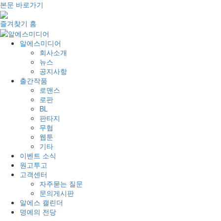
본문 바로가기
즐겨찾기
홈
알에스미디어
회사소개
뉴스
공지사항
출간작품
로맨스
로판
BL
판타지
무협
웹툰
기타
이벤트 소식
원고투고
고객센터
자주묻는 질문
문의게시판
알에스 캘린더
명예의 전당