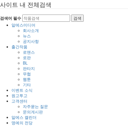
사이트 내 전체검색
검색어 필수
검색
알에스미디어
회사소개
뉴스
공지사항
출간작품
로맨스
로판
BL
판타지
무협
웹툰
기타
이벤트 소식
원고투고
고객센터
자주묻는 질문
문의게시판
알에스 캘린더
명예의 전당