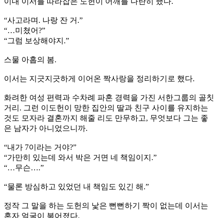
이내 이서를 따라잡은 도헌이 어깨를 나란히 했다.
“사고라며. 나랑 잔 거.”
“…미쳤어?”
“그럼 보상해야지.”
스물 아홉의 봄.
이서는 지긋지긋하게 이어온 짝사랑을 정리하기로 했다.
화려한 여성 편력과 수차례 파혼 경력을 가진 서한그룹의 골칫
거리. 그런 이도헌이 망한 집안의 딸과 친구 사이를 유지하는
것도 모자라 결혼까지 해줄 리도 만무하고, 무엇보다 그는 좋
은 남자가 아니었으니까.
“내가 7이라는 거야?”
“가만히 있는데 와서 박은 거면 네 책임이지.”
“…무슨….”
“물론 방심하고 있었던 내 책임도 있긴 해.”
정작 그 말을 하는 도헌의 낯은 뻔뻔하기 짝이 없는데 이서는
혼자 얼굴이 붉어졌다.