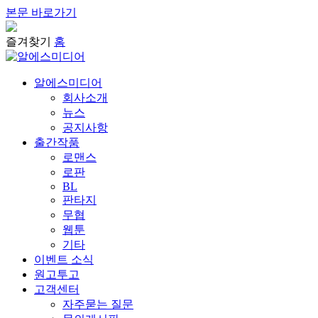
본문 바로가기
즐겨찾기
홈
알에스미디어
회사소개
뉴스
공지사항
출간작품
로맨스
로판
BL
판타지
무협
웹툰
기타
이벤트 소식
원고투고
고객센터
자주묻는 질문