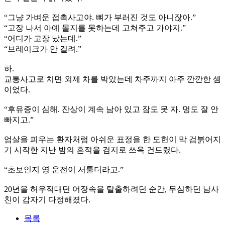
“그냥 가벼운 접촉사고야. 뼈가 부러진 것도 아니잖아.”
“고장 나서 아예 몰지를 못하는데 고쳐주고 가야지.”
“어디가 고장 났는데.”
“브레이크가 안 걸려.”
하.
교통사고로 치면 외제 차를 박았는데 차주까지 아주 깐깐한 셈
이었다.
“후유증이 심해. 잔상이 계속 남아 있고 잠도 못 자. 멍도 잘 안
빠지고.”
엄살을 피우는 환자처럼 아쉬운 표정을 한 도헌이 막 검붉어지
기 시작한 지난 밤의 흔적을 검지로 쓰윽 건드렸다.
“초보인지 영 운전이 서툴더라고.”
20년을 허우적대던 어장속을 탈출하려던 순간, 무심하던 남사
친이 갑자기 다정해졌다.
목록