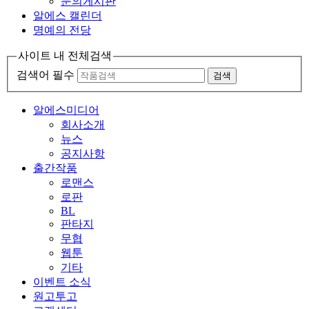
문의게시판
알에스 캘린더
명예의 전당
사이트 내 전체검색
검색어 필수
검색
알에스미디어
회사소개
뉴스
공지사항
출간작품
로맨스
로판
BL
판타지
무협
웹툰
기타
이벤트 소식
원고투고